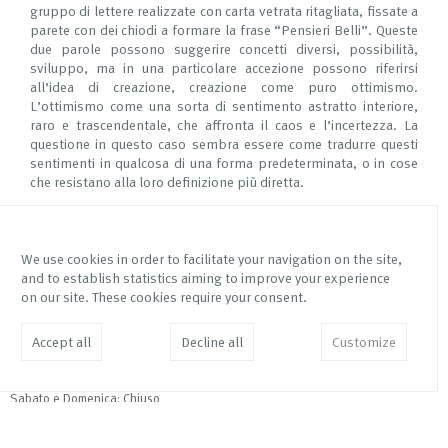
gruppo di lettere realizzate con carta vetrata ritagliata, fissate a
parete con dei chiodi a formare la frase “Pensieri Belli”. Queste
due parole possono suggerire concetti diversi, possibilità,
sviluppo, ma in una particolare accezione possono riferirsi
all’idea di creazione, creazione come puro ottimismo.
L’ottimismo come una sorta di sentimento astratto interiore,
raro e trascendentale, che affronta il caos e l’incertezza. La
questione in questo caso sembra essere come tradurre questi
sentimenti in qualcosa di una forma predeterminata, o in cose
che resistano alla loro definizione più diretta.
We use cookies in order to facilitate your navigation on the site,
and to establish statistics aiming to improve your experience
Via Mottalciata 10/B
Instagram Galleria Franco
on our site. These cookies require your consent.
10154 – Torino – Italy
Noero
Instagram Fetta di Polenta
info@franconoero.com
Accept all
Decline all
Customize
Facebook
+39 011 882208
ISCRIVITI ALLA MAILING
LIST
Lunedì - Venerdì: 11 - 19.30
Sabato e Domenica: Chiuso
©
GALLERIA FRANCO NOERO
LEGAL TERMS
COOKIES